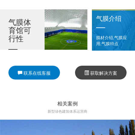
气膜介绍
气膜体
育馆可
行性
膜材介绍,气膜应
用,气膜特点
气膜体育馆可
以说是“能过滤
联系在线客服
获取解决方案
PM2.5的体育
馆”，即使是污
染比较严重的
相关案例
北方冬天，我
新型绿色建筑体系运营商
们实测的馆内
PM2.5也可以
维持在10左