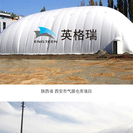
右。
气膜体育馆的
内部空间中，
气压、温度、
湿度、新风
量、照度等，
皆可按需控
制，提供舒适
宜人的室内环
境。因此，气
膜十分适合于
陕西省 西安市气膜仓库项目
各种体育场馆
的建设。
情