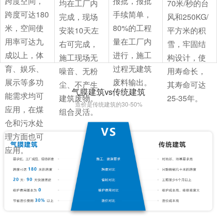
跨度空间，
报批，报批
均在工厂内
70米/秒的台
跨度可达180
手续简单，
完成，现场
风和250KG/
米，空间使
80%的工程
安装10天左
平方米的积
用率可达九
量在工厂内
右可完成，
雪，牢固结
成以上，体
进行，施工
施工现场无
构设计，使
育、娱乐、
过程无建筑
噪音、无粉
用寿命长，
展示等多功
废料输出。
尘、不产生
其寿命可达
气膜建筑vs传统建筑
能需求均可
建筑废物。
25-35年。
造价是传统建筑的30-50%
应用，在煤
组合灵活。
仓和污水处
理方面也可
应用。