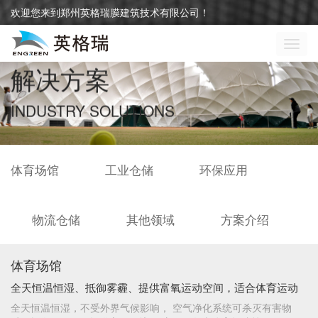
欢迎您来到郑州英格瑞膜建筑技术有限公司！
切
换
解决方案
导
航
INDUSTRY SOLUTIONS
体育场馆
工业仓储
环保应用
物流仓储
其他领域
方案介绍
体育场馆
全天恒温恒湿、抵御雾霾、提供富氧运动空间，适合体育运动
全天恒温恒湿，不受外界气候影响， 空气净化系统可杀灭有害物