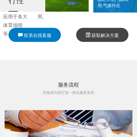
用,气膜特点
氧环境，可
方面也可应
应用于各大
用。
气膜体育馆可
体育场馆
以说是“能过滤
等。
联系在线客服
获取解决方案
PM2.5的体育
馆”，即使是污
染比较严重的
北方冬天，我
们实测的馆内
PM2.5也可以
服务流程
维持在10左
英格瑞为您打造一体化服务体系
右。
气膜体育馆的
内部空间中，
气压、温度、
湿度、新风