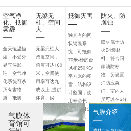
空气净
无梁无
抵御灾害
防火、防
化、抵御
柱、空间
腐蚀
雾霾
大
独具有的网
膜材属于防
状钢缆系
全天恒温恒
无梁无柱大
火B1级材
统，可抵御
湿，不受外
跨度空间，
料，符合国
70米/秒的台
界气候影
跨度可达180
家消防标
风和250KG/
响，空气净
米，空间使
准，另设置
平方米的积
化系统可杀
用率可达九
消防应急
雪，结构设
灭有害物
成以上 ,提供
门，室内人
计坚固，使
质，抵御
体育、娱
员可以在5分
用寿命长，
PM2.5，室
乐、展示等
钟内全部撤
其寿命可达
气膜介绍
气膜体
内空气每小
多功能需
离。
25-35年。
育馆可
时6到18次更
求，在煤仓
行性
新，提供富
和污水处理
膜材介绍,气膜应