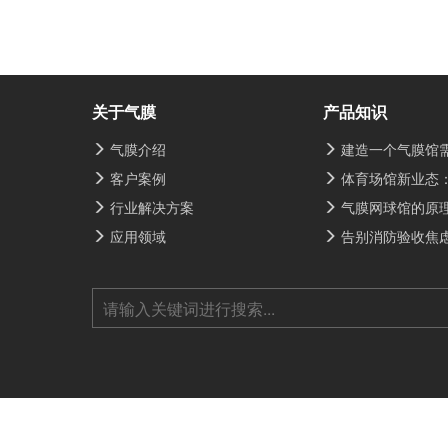
关于气膜
产品知识
气膜介绍
建造一个气膜馆
客户案例
体育场馆新业态：便捷
行业解决方案
气膜网球馆的原
应用领域
告别消防验收焦虑：气膜煤棚一体
豫ICP备18010114号-1
豫公网安备4101030200252