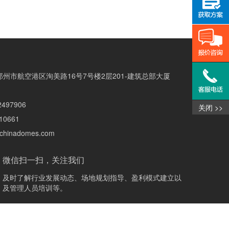
州市航空港区洵美路16号7号楼2层201-建筑总部大厦
2497906
关闭 >>
10661
@chinadomes.com
微信扫一扫，关注我们
及时了解行业发展动态、场地规划指导、盈利模式建立以
及管理人员培训等。
网站地图
|
法律声明