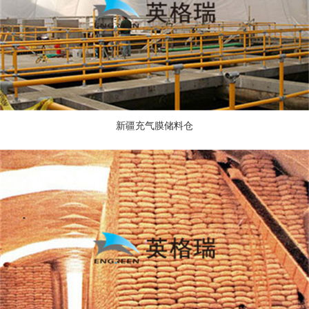
气压、温度、
湿度、新风
量、照度等，
皆可按需控
制，提供舒适
宜人的室内环
新疆充气膜储料仓
境。因此，气
膜十分适合于
各种体育场馆
的建设。
情