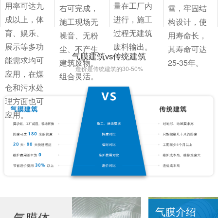
用率可达九
量在工厂内
右可完成，
雪，牢固结
成以上，体
进行，施工
施工现场无
构设计，使
育、娱乐、
过程无建筑
噪音、无粉
用寿命长，
展示等多功
废料输出。
尘、不产生
其寿命可达
气膜建筑vs传统建筑
能需求均可
建筑废物。
25-35年。
造价是传统建筑的30-50%
应用，在煤
组合灵活。
仓和污水处
理方面也可
应用。
气膜介绍
气膜体