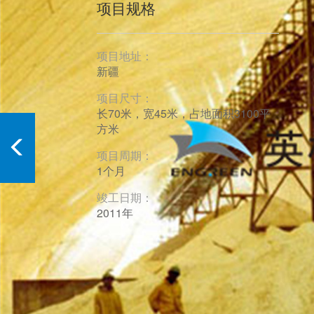
项目规格
项目地址：
新疆
项目尺寸：
长70米，宽45米，占地面积3100平
方米
项目周期：
1个月
竣工日期：
2011年