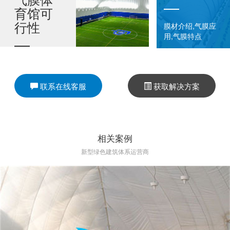
育馆可
行性
膜材介绍,气膜应
用,气膜特点
气膜体育馆可
以说是“能过滤
联系在线客服
获取解决方案
PM2.5的体育
馆”，即使是污
染比较严重的
相关案例
北方冬天，我
新型绿色建筑体系运营商
们实测的馆内
PM2.5也可以
维持在10左
右。
气膜体育馆的
内部空间中，